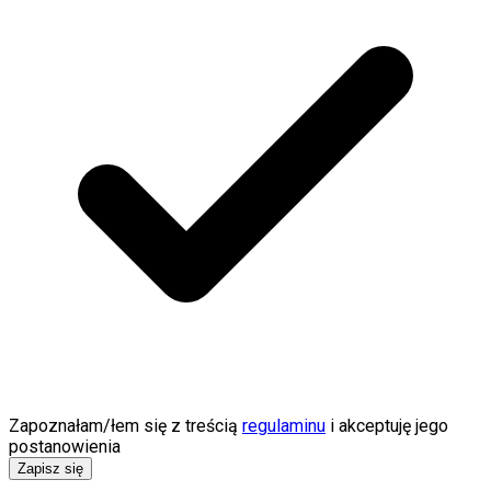
Świat
Ubezpieczenie
Moja szkoła
Pogoda
Moto
Quizy
Zdrowie
Choroby
Profilaktyka
Diety
Nieruchomości
Budowa i remont
Architektura i design
Kupno i wynajem
Film
Aktualności
Premiery
Recenzje
Rozrywka
Technologia
Zapoznałam/łem się z treścią
regulaminu
i akceptuję jego
Aktualności
postanowienia
Aplikacje mobilne
Zapisz się
Gry