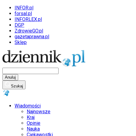
INFOR.pl
forsal.pl
INFORLEX.pl
DGP
ZdrowieGO.pl
gazetaprawna.pl
Sklep
Anuluj
Szukaj
Wiadomości
Najnowsze
Kraj
Opinie
Nauka
Ciekawostki