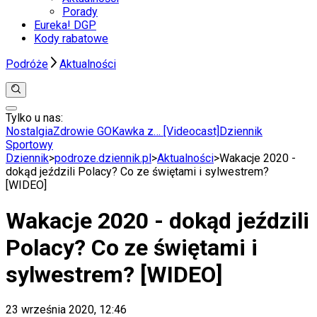
Porady
Eureka! DGP
Kody rabatowe
Podróże
Aktualności
Tylko u nas:
Anuluj
Wiadomości
Nostalgia
Zdrowie GO
Kawka z… [Videocast]
Dziennik
Kraj
Sportowy
Świat
Dziennik
>
podroze.dziennik.pl
>
Aktualności
>
Wakacje 2020 -
Polityka
dokąd jeździli Polacy? Co ze świętami i sylwestrem?
Nauka
[WIDEO]
Ciekawostki
Gospodarka
Wakacje 2020 - dokąd jeździli
Aktualności
Emerytury
Polacy? Co ze świętami i
Finanse
Praca
sylwestrem? [WIDEO]
Podatki
Twoje finanse
Finanse
23 września 2020, 12:46