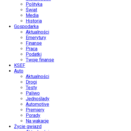
Polityka
Świat
Media
Historia
Gospodarka
Aktualności
Emerytury
Finanse
Praca
Podatki
Twoje finanse
KSEF
Auto
Aktualności
Drogi
Testy
Paliwo
Jednoślady
Automotive
Premiery
Porady
Na wakacje
Życie gwiazd