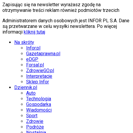
Internet
Zapisując się na newsletter wyrażasz zgodę na
Nauka
otrzymywanie treści reklam również podmiotów trzecich
Programy
Sprzęt
Administratorem danych osobowych jest INFOR PL S.A. Dane
Muzyka
są przetwarzane w celu wysyłki newslettera. Po więcej
Aktualności
informacji
kliknij tutaj
Koncerty
Recenzje
Na skróty
Zapowiedzi
Infor.pl
Kultura
Gazetaprawna.pl
Aktualności
eDGP
Książki
Forsal.pl
Sztuka
ZdrowieGO.pl
Teatr
Interpretacje
Magia
Sklep Infor
Horoskopy
Dziennik.pl
Numerologia
Auto
Sennik
Technologia
Kody rabatowe
Gospodarka
gazetaprawna.pl
Wiadomości
Forsal.pl
Sport
INFOR.pl
Zdrowie
ZdrowieGO.pl
Podróże
Nostalgia