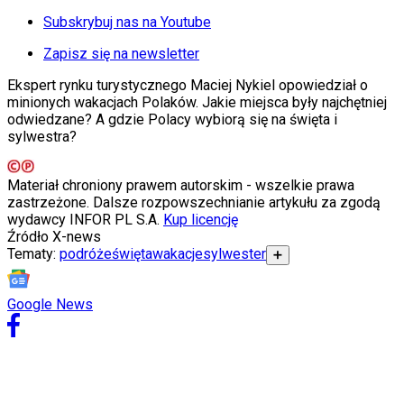
KSEF
Auto
Subskrybuj nas na Youtube
Aktualności
Auta ekologiczne
Zapisz się na newsletter
Automotive
Ekspert rynku turystycznego Maciej Nykiel opowiedział o
Jednoślady
minionych wakacjach Polaków. Jakie miejsca były najchętniej
Drogi
odwiedzane? A gdzie Polacy wybiorą się na święta i
Na wakacje
sylwestra?
Paliwo
Porady
Premiery
Materiał chroniony prawem autorskim - wszelkie prawa
Testy
zastrzeżone. Dalsze rozpowszechnianie artykułu za zgodą
Życie gwiazd
wydawcy INFOR PL S.A.
Kup licencję
Aktualności
Źródło
X-news
Plotki
Tematy:
podróże
święta
wakacje
sylwester
➕
Telewizja
Hity internetu
Edukacja
Google News
Aktualności
Matura
Kobieta
Aktualności
Moda
Uroda