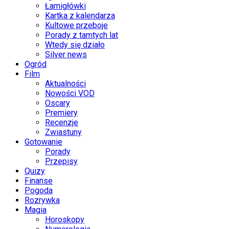
Łamigłówki
Kartka z kalendarza
Kultowe przeboje
Porady z tamtych lat
Wtedy się działo
Silver news
Ogród
Film
Aktualności
Nowości VOD
Oscary
Premiery
Recenzje
Zwiastuny
Gotowanie
Porady
Przepisy
Quizy
Finanse
Pogoda
Rozrywka
Magia
Horoskopy