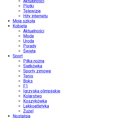
Aktualności
Plotki
Telewizja
Hity internetu
Moja szkoła
Kobieta
Aktualności
Moda
Uroda
Porady
Święta
Sport
Piłka nożna
Siatkówka
Sporty zimowe
Tenis
Boks
F1
Igrzyska olimpijskie
Kolarstwo
Koszykówka
Lekkoatletyka
Żużel
Nostalgia