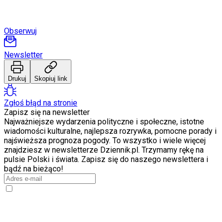
Porady
Święta
Sport
Obserwuj
Piłka nożna
Siatkówka
Tenis
Newsletter
F1
Kolarstwo
Drukuj
Skopiuj link
Koszykówka
Lekkoatletyka
Nostalgia
Zgłoś błąd na stronie
Łamigłówki
Zapisz się na newsletter
Kartka z kalendarza
Najważniejsze wydarzenia polityczne i społeczne, istotne
Kultowe przeboje
wiadomości kulturalne, najlepsza rozrywka, pomocne porady i
Porady z tamtych lat
najświeższa prognoza pogody. To wszystko i wiele więcej
Wtedy się działo
znajdziesz w newsletterze Dziennik.pl. Trzymamy rękę na
Silver news
pulsie Polski i świata. Zapisz się do naszego newslettera i
Ogród
bądź na bieżąco!
Gotowanie
Porady
Przepisy
Podróże
Polska
Europa